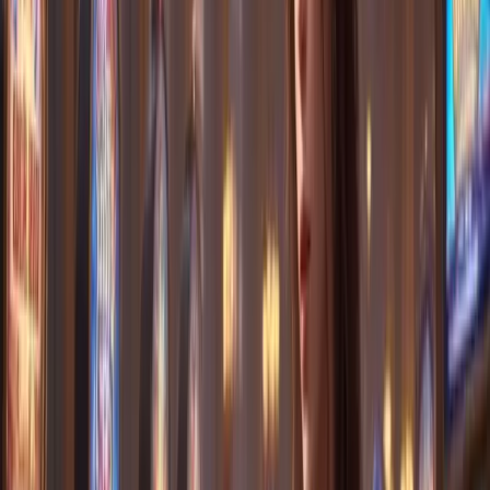
има морални притеснения относно хазарта или рисковото
поведение.
Объркване:
Може да отразява несигурност в посоката
на живота или трудности при вземането на решения.
Метафорични интерпретации
Сънищата за казино често служат като мощни метафори
за реални житейски ситуации:
„Залагане на всичко“:
Може да символизира готовност
да се рискува много за потенциално голяма награда в
живота.
„Игра с маркирани карти“:
Метафора за усещане, че
системата е нагласена срещу вас или че някой ви мами.
„Джакпот“:
Може да представлява надежда за
неочакван успех или решение на проблем.