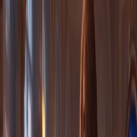
2. Загуба в казиното:
Често отразява страх от провал
или чувство на безпомощност пред житейските
предизвикателства.
3. Наблюдаване на други играчи:
Може да означава
колебание в поемането на рискове или сравняване на себе
си с другите.
4. Работа в казино:
Може да символизира желание за
контрол над несигурни ситуации или склонност към
манипулиране на обстоятелствата.
5. Невъзможност да напуснете казиното:
Често
отразява чувство на затвореност в определена житейска
ситуация или вредна навик.
Тези сценарии могат да отразяват различни житейски
ситуации, като например:
Вземане на важно решение за кариерата или