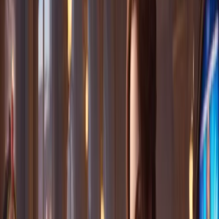
връзката
Финансови притеснения или амбиции
Чувство на несигурност в конкурентна среда
Борба с пристрастяващо поведение
Несъзнателни страхове и символика
Сънищата за казино често разкриват дълбоки,
несъзнателни страхове:
Страх от финансова нестабилност
Тревога за бъдещето и несигурността
Страх от загуба на контрол
Безпокойство за социален статус или репутация
Страх от пропуснати възможности
Символично, казиното в сънищата може да представлява:
Живота като игра на шанс
Материализъм и желание за бързо забогатяване