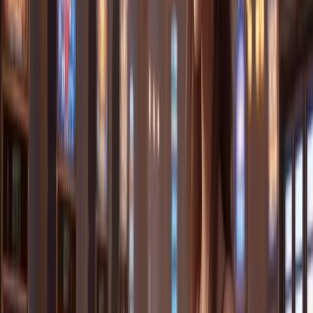
„Въртене на рулетката“:
Символизира чувство, че важни
решения се взимат на случаен принцип.
Положителни аспекти
Разбирането и анализирането на сънищата за казино може
да донесе значителни ползи:
Повишена самоосъзнатост за отношението към
риска и несигурността
Възможност за преоценка на финансовите навици и
цели
Стимул за по-балансиран подход към вземането на
решения
Разбиране на подсъзнателните желания и страхове
Подобрено разбиране на собствената мотивация и
ценности
Анализирането на тези сънища може да бъде мощен
инструмент за личностно развитие, позволявайки на