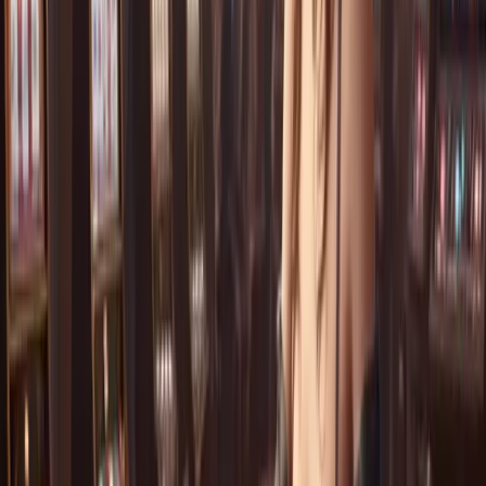
помогне да направите по-информирани избори, да
балансирате по-добре риска и сигурността в живота си, и
да постигнете по-голямо емоционално и финансово
равновесие.
Използвайте тези прозрения като възможност за растеж
и самопознание. Те могат да ви помогнат да
идентифицирате области в живота си, които се нуждаят
от внимание или промяна, и да ви вдъхновят да
предприемете положителни действия за постигане на
вашите цели и мечти.
Следвайте ни: