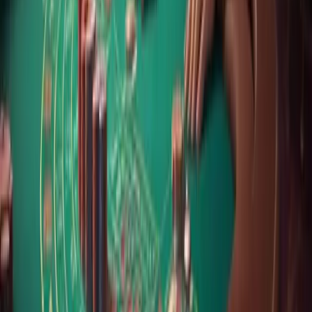
всяка възраст чрез интересни хороскопи, прозрения на
Таро и изчерпателни познания за зодиите.
Популярно
78 Карти Таро
Ангелски Карти
Съновник
Гадаене с Карти
Зодиакална Съвместимост
Карта Таро за Деня
Информация
Седмичен Хороскоп
Месечен Хороскоп
Любовен Хороскоп
Информация
Поверителност