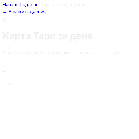
Начало
/
Гадаене
/
Карта Таро за деня
← Всички гадаения
🔮
Карта Таро за деня
Съсредоточете се и изтеглете своята карта за деня.
🃏
✦
Таро