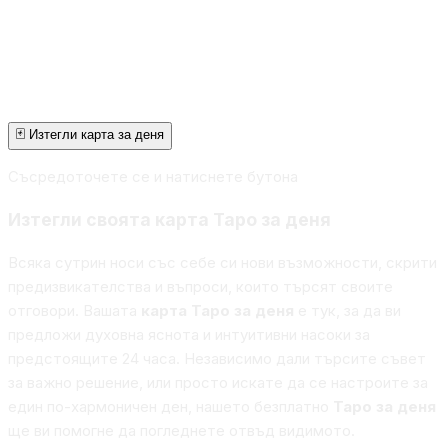
🃏 Изтегли карта за деня
Съсредоточете се и натиснете бутона
Изтегли своята карта Таро за деня
Всяка сутрин носи със себе си нови възможности, скрити
предизвикателства и въпроси, които търсят своите
отговори. Вашата
карта Таро за деня
е тук, за да ви
предложи духовна яснота и интуитивни насоки за
предстоящите 24 часа. Независимо дали търсите съвет
за важно решение, или просто искате да се настроите за
един по-хармоничен ден, нашето безплатно
Таро за деня
ще ви помогне да погледнете отвъд видимото.