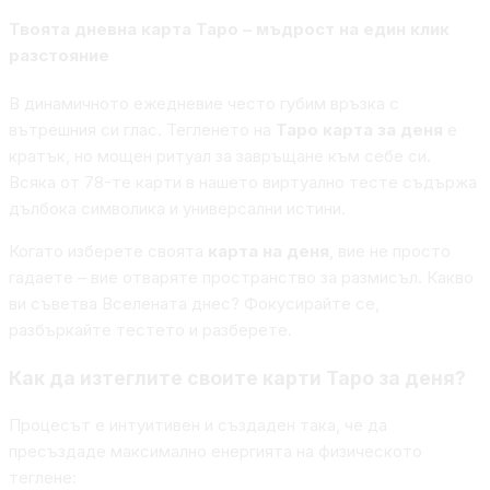
Твоята дневна карта Таро – мъдрост на един клик
разстояние
В динамичното ежедневие често губим връзка с
вътрешния си глас. Тегленето на
Таро карта за деня
е
кратък, но мощен ритуал за завръщане към себе си.
Всяка от 78-те карти в нашето виртуално тесте съдържа
дълбока символика и универсални истини.
Когато изберете своята
карта на деня
, вие не просто
гадаете – вие отваряте пространство за размисъл. Какво
ви съветва Вселената днес? Фокусирайте се,
разбъркайте тестето и разберете.
Как да изтеглите своите карти Таро за деня?
Процесът е интуитивен и създаден така, че да
пресъздаде максимално енергията на физическото
теглене: