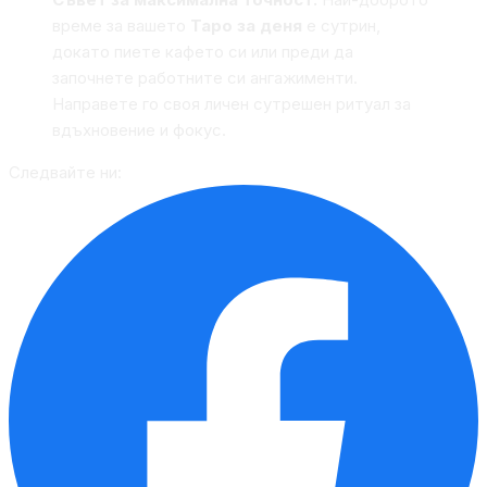
време за вашето
Таро за деня
е сутрин,
докато пиете кафето си или преди да
започнете работните си ангажименти.
Направете го своя личен сутрешен ритуал за
вдъхновение и фокус.
Следвайте ни: