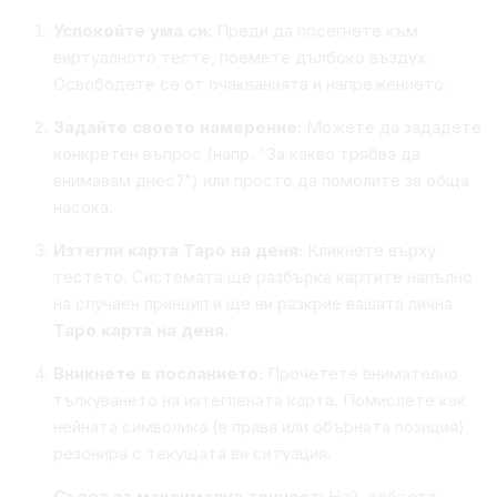
Успокойте ума си:
Преди да посегнете към
виртуалното тесте, поемете дълбоко въздух.
Освободете се от очакванията и напрежението.
Задайте своето намерение:
Можете да зададете
конкретен въпрос (напр.
"За какво трябва да
внимавам днес?"
) или просто да помолите за обща
насока.
Изтегли карта Таро на деня:
Кликнете върху
тестето. Системата ще разбърка картите напълно
на случаен принцип и ще ви разкрие вашата лична
Таро карта на деня
.
Вникнете в посланието:
Прочетете внимателно
тълкуването на изтеглената карта. Помислете как
нейната символика (в права или обърната позиция)
резонира с текущата ви ситуация.
Съвет за максимална точност:
Най-доброто