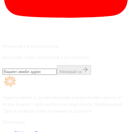
Абонирай се за хороскопи
Без спам. Само хороскопи и астрология.
Абонирай се
Нашата мисия е да мотивираме и извисяваме хората от
всяка възраст чрез интересни хороскопи, прозрения на
Таро и изчерпателни познания за зодиите.
Популярно