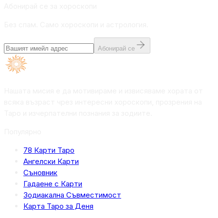
Абонирай се за хороскопи
Без спам. Само хороскопи и астрология.
Абонирай се
Нашата мисия е да мотивираме и извисяваме хората от
всяка възраст чрез интересни хороскопи, прозрения на
Таро и изчерпателни познания за зодиите.
Популярно
78 Карти Таро
Ангелски Карти
Съновник
Гадаене с Карти
Зодиакална Съвместимост
Карта Таро за Деня