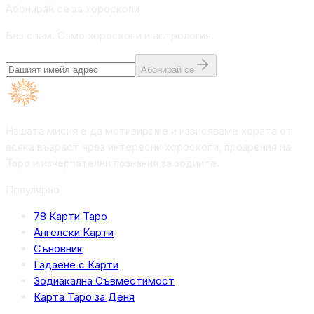
Абонирай се за хороскопи
Без спам. Само хороскопи и астрология.
Абонирай се
Нашата мисия е да мотивираме и извисяваме хората от
всяка възраст чрез интересни хороскопи, прозрения на
Таро и изчерпателни познания за зодиите.
Популярно
78 Карти Таро
Ангелски Карти
Съновник
Гадаене с Карти
Зодиакална Съвместимост
Карта Таро за Деня