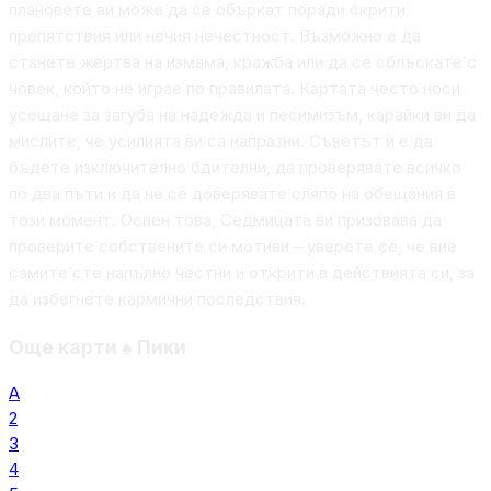
плановете ви може да се объркат поради скрити
препятствия или нечия нечестност. Възможно е да
станете жертва на измама, кражба или да се сблъскате с
човек, който не играе по правилата. Картата често носи
усещане за загуба на надежда и песимизъм, карайки ви да
мислите, че усилията ви са напразни. Съветът ѝ е да
бъдете изключително бдителни, да проверявате всичко
по два пъти и да не се доверявате сляпо на обещания в
този момент. Освен това, Седмицата ви призовава да
проверите собствените си мотиви – уверете се, че вие
самите сте напълно честни и открити в действията си, за
да избегнете кармични последствия.
Още карти
♠
Пики
А
2
3
4