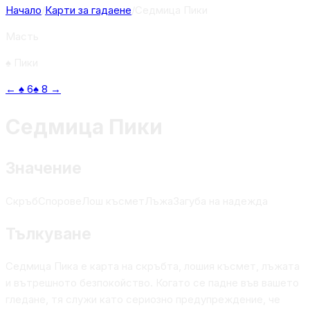
Начало
/
Карти за гадаене
/
Седмица Пики
Масть
♠
Пики
←
♠
6
♠
8
→
Седмица Пики
Значение
Скръб
Спорове
Лош късмет
Лъжа
Загуба на надежда
Тълкуване
Седмица Пика е карта на скръбта, лошия късмет, лъжата
и вътрешното безпокойство. Когато се падне във вашето
гледане, тя служи като сериозно предупреждение, че