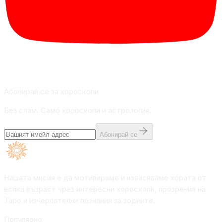
Абонирай се за хороскопи
Без спам. Само хороскопи и астрология.
Абонирай се
Нашата мисия е да мотивираме и извисяваме хората от
всяка възраст чрез интересни хороскопи, прозрения на
Таро и изчерпателни познания за зодиите.
Популярно