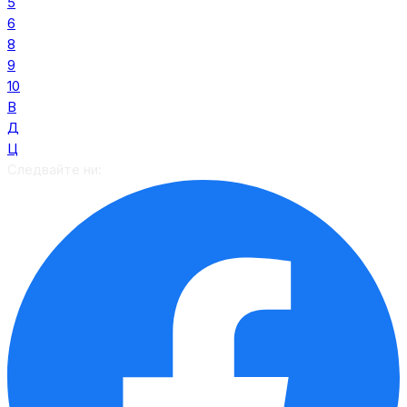
5
6
8
9
10
В
Д
Ц
Следвайте ни: