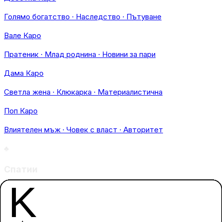
Голямо богатство · Наследство · Пътуване
Вале Каро
Пратеник · Млад роднина · Новини за пари
Дама Каро
Светла жена · Клюкарка · Материалистична
Поп Каро
Влиятелен мъж · Човек с власт · Авторитет
♣
Спатии
Спатии (Трефи/Кръстове): Символизират действието,
комуникацията, пътуванията и новите начинания.
Асо Спатии