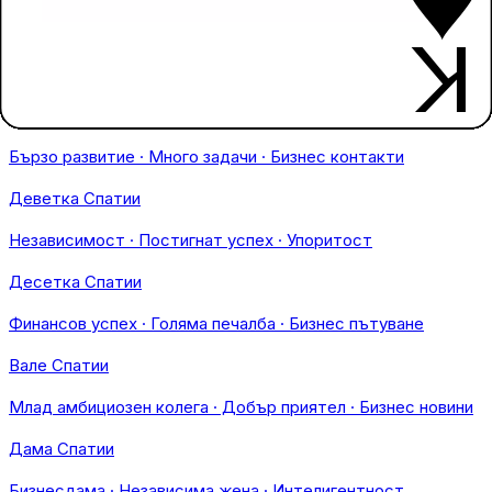
Седмица Спатии
Упоритост · Защита на позиция · Преговори
Осмица Спатии
Бързо развитие · Много задачи · Бизнес контакти
Деветка Спатии
Независимост · Постигнат успех · Упоритост
Десетка Спатии
Финансов успех · Голяма печалба · Бизнес пътуване
Вале Спатии
Млад амбициозен колега · Добър приятел · Бизнес новини
Дама Спатии
Бизнесдама · Независима жена · Интелигентност