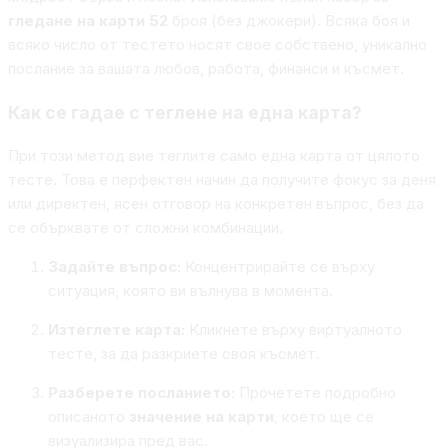
гледане на карти 52
броя (без джокери). Всяка боя и
всяко число от тестето носят свое собствено, уникално
послание за вашата любов, работа, финанси и късмет.
Как се гадае с теглене на една карта?
При този метод вие теглите само една карта от цялото
тесте. Това е перфектен начин да получите фокус за деня
или директен, ясен отговор на конкретен въпрос, без да
се обърквате от сложни комбинации.
Задайте въпрос:
Концентрирайте се върху
ситуация, която ви вълнува в момента.
Изтеглете карта:
Кликнете върху виртуалното
тесте, за да разкриете своя късмет.
Разберете посланието:
Прочетете подробно
описаното
значение на карти
, което ще се
визуализира пред вас.