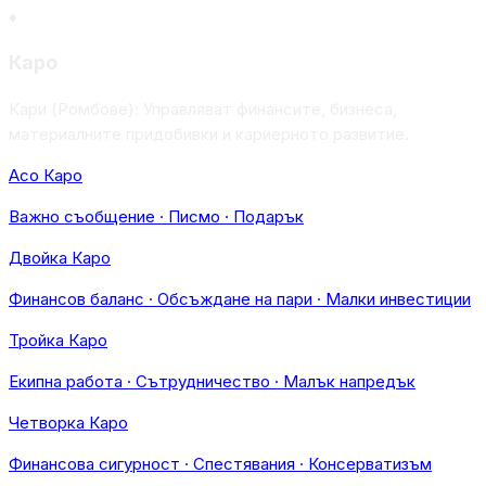
♦
Каро
Кари (Ромбове): Управляват финансите, бизнеса,
материалните придобивки и кариерното развитие.
Асо Каро
Важно съобщение · Писмо · Подарък
Двойка Каро
Финансов баланс · Обсъждане на пари · Малки инвестиции
Тройка Каро
Екипна работа · Сътрудничество · Малък напредък
Четворка Каро
Финансова сигурност · Спестявания · Консерватизъм