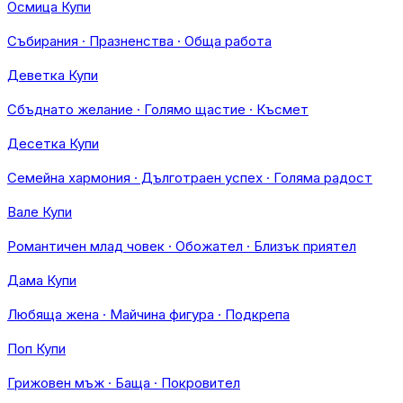
Осмица Купи
Събирания · Празненства · Обща работа
Деветка Купи
Сбъднато желание · Голямо щастие · Късмет
Десетка Купи
Семейна хармония · Дълготраен успех · Голяма радост
Вале Купи
Романтичен млад човек · Обожател · Близък приятел
Дама Купи
Любяща жена · Майчина фигура · Подкрепа
Поп Купи
Грижовен мъж · Баща · Покровител