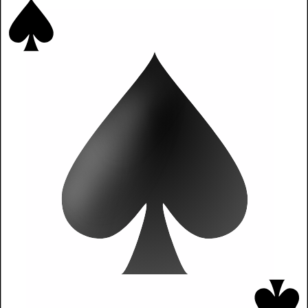
Ново бизнес начинание · Финансов успех · Важен документ
Двойка Спатии
Бизнес партньорство · Сътрудничество · Баланс в
работата
Тройка Спатии
Успех в кариерата · Развитие · Разширяване на дейността
Четворка Спатии
Стабилност в работата · Здрава основа · Практичност
Петица Спатии
Конкуренция · Дребни спорове · Препятствия в работата
Шестица Спатии
Преодоляване на трудности · Постигната цел · Напредък