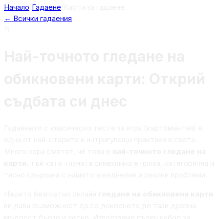
Начало
/
Гадаене
/
Карти за гадаене
← Всички гадаения
🃏
Най-точното гледане на
обикновени карти: Открий
съдбата си днес
Гадаенето с класическо тесте за игра (картомантия) е
една от най-старите и интригуващи практики в света.
Много хора смятат, че това е
най-точното гледане на
карти
, тъй като тяхната символика е пряка, категорична и
тясно свързана с нашето ежедневие и реални проблеми.
Нашето безплатно онлайн
гледане на обикновени карти
ви дава възможност да се докоснете до тази древна
мъдрост бързо и лесно. Използваме пълен набор за