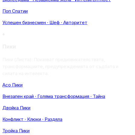
Поп Спатии
Успешен бизнесмен · Шеф · Авторитет
♠
Пики
Пики (Листа): Показват предизвикателствата,
трансформациите, предупрежденията от съдбата и
силата на интелекта.
Асо Пики
Внезапен край · Голяма трансформация · Тайна
Двойка Пики
Конфликт · Клюки · Раздяла
Тройка Пики