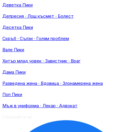
Деветка Пики
Депресия · Лош късмет · Болест
Десетка Пики
Скръб · Сълзи · Голям проблем
Вале Пики
Хитър млад човек · Завистник · Враг
Дама Пики
Разведена жена · Вдовица · Злонамерена жена
Поп Пики
Мъж в униформа · Лекар · Адвокат
Следвайте ни: