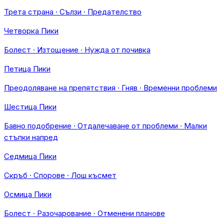
Трета страна · Сълзи · Предателство
Четворка Пики
Болест · Изтощение · Нужда от почивка
Петица Пики
Преодоляване на препятствия · Гняв · Временни проблеми
Шестица Пики
Бавно подобрение · Отдалечаване от проблеми · Малки
стъпки напред
Седмица Пики
Скръб · Спорове · Лош късмет
Осмица Пики
Болест · Разочарование · Отменени планове