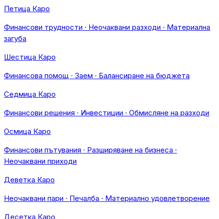
Петица Каро
Финансови трудности · Неочаквани разходи · Материална
загуба
Шестица Каро
Финансова помощ · Заем · Балансиране на бюджета
Седмица Каро
Финансови решения · Инвестиции · Обмисляне на разходи
Осмица Каро
Финансови пътувания · Разширяване на бизнеса ·
Неочаквани приходи
Деветка Каро
Неочаквани пари · Печалба · Материално удовлетворение
Десетка Каро