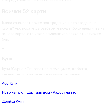
Съсредоточете се и натиснете бутона
Всички 52 карти
Какво означават боите при традиционното гледане на
карти? Ако искате да разберете по-дълбоко енергията на
вашата карта, ето какво символизира всяка от четирите
бои:
♥
Купи
Купи (Сърца): Свързват се с емоциите, любовта,
семейството и интимните взаимоотношения.
Асо Купи
Ново начало · Щастлив дом · Радостна вест
Двойка Купи