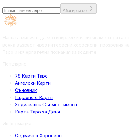
Абонирай се
Нашата мисия е да мотивираме и извисяваме хората от
всяка възраст чрез интересни хороскопи, прозрения на
Таро и изчерпателни познания за зодиите.
Популярно
78 Карти Таро
Ангелски Карти
Съновник
Гадаене с Карти
Зодиакална Съвместимост
Карта Таро за Деня
Информация
Седмичен Хороскоп