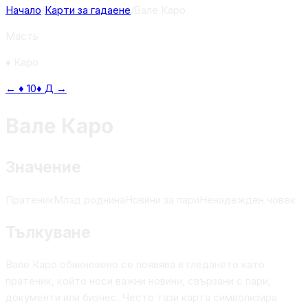
Начало
/
Карти за гадаене
/
Вале Каро
Масть
♦
Каро
←
♦
10
♦
Д
→
Вале Каро
Значение
Пратеник
Млад роднина
Новини за пари
Ненадежден човек
Тълкуване
Вале Каро обикновено се появява в гледането като
пратеник, който носи важни новини, свързани с пари,
документи или бизнес. Често тази карта символизира