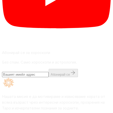
Абонирай се за хороскопи
Без спам. Само хороскопи и астрология.
Абонирай се
Нашата мисия е да мотивираме и извисяваме хората от
всяка възраст чрез интересни хороскопи, прозрения на
Таро и изчерпателни познания за зодиите.