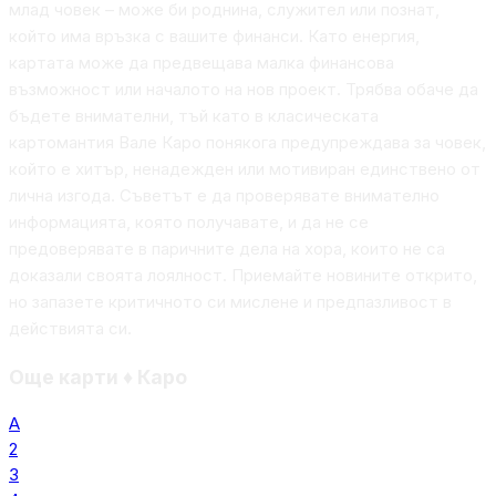
млад човек – може би роднина, служител или познат,
който има връзка с вашите финанси. Като енергия,
картата може да предвещава малка финансова
възможност или началото на нов проект. Трябва обаче да
бъдете внимателни, тъй като в класическата
картомантия Вале Каро понякога предупреждава за човек,
който е хитър, ненадежден или мотивиран единствено от
лична изгода. Съветът е да проверявате внимателно
информацията, която получавате, и да не се
предоверявате в паричните дела на хора, които не са
доказали своята лоялност. Приемайте новините открито,
но запазете критичното си мислене и предпазливост в
действията си.
Още карти
♦
Каро
А
2
3