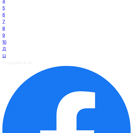
4
5
6
7
8
9
10
Д
Ц
Следвайте ни: