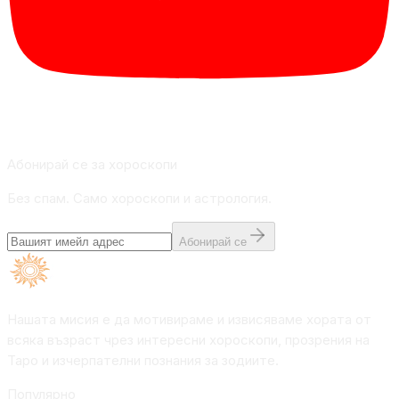
Абонирай се за хороскопи
Без спам. Само хороскопи и астрология.
Абонирай се
Нашата мисия е да мотивираме и извисяваме хората от
всяка възраст чрез интересни хороскопи, прозрения на
Таро и изчерпателни познания за зодиите.
Популярно