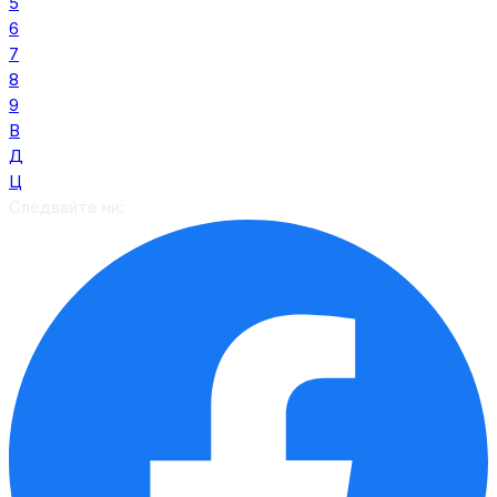
5
6
7
8
9
В
Д
Ц
Следвайте ни: