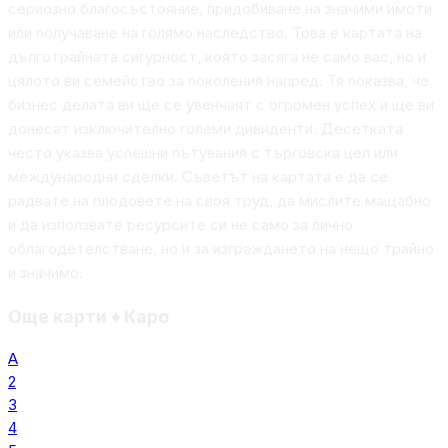
сериозно благосъстояние, придобиване на значими имоти
или получаване на голямо наследство. Това е картата на
дълготрайната сигурност, която засяга не само вас, но и
цялото ви семейство за поколения напред. Тя показва, че
бизнес делата ви ще се увенчаят с огромен успех и ще ви
донесат изключително големи дивиденти. Десетката
често указва успешни пътувания с търговска цел или
международни сделки. Съветът на картата е да се
радвате на плодовете на своя труд, да мислите мащабно
и да използвате ресурсите си не само за лично
облагодетелстване, но и за изграждането на нещо трайно
и значимо.
Още карти
♦
Каро
А
2
3
4