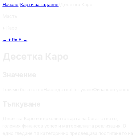
Начало
/
Карти за гадаене
/
Десетка Каро
Масть
♦
Каро
←
♦
9
♦
В
→
Десетка Каро
Значение
Голямо богатство
Наследство
Пътуване
Финансов успех
Тълкуване
Десетка Каро е върховната карта на богатството,
големия финансов успех и материалната реализация. В
едно гледане тя категорично предвещава постигането на