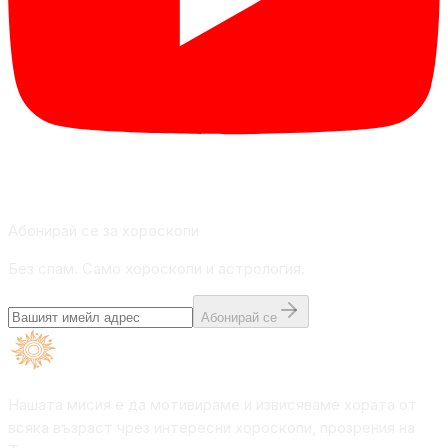
Абонирай се за хороскопи
Без спам. Само хороскопи и астрология.
Абонирай се
Нашата мисия е да мотивираме и извисяваме хората от
всяка възраст чрез интересни хороскопи, прозрения на