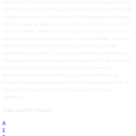
сигурност, стабилност и натрупване на материални блага.
Когато тази карта се появи, тя показва, че сте постигнали
комфортно ниво на обезпеченост благодарение на вашия
труд и консервативен подход към парите. Това е период
на спестяване, планиране на бюджета и защита на вече
придобитото. Въпреки позитивното си значение, картата
има и своето предупреждение – тя може да указва
прекалена стиснатост, страх от загуба или прекомерна
привързаност към материалните неща, която ви пречи да
се радвате на живота. Съветът тук е да цените
финансовата си независимост, да продължавате да
бъдете разумни с разходите си, но и да не забравяте, че
парите са средство за постигане на щастие, а не
самоцел.
Още карти
♦
Каро
А
2