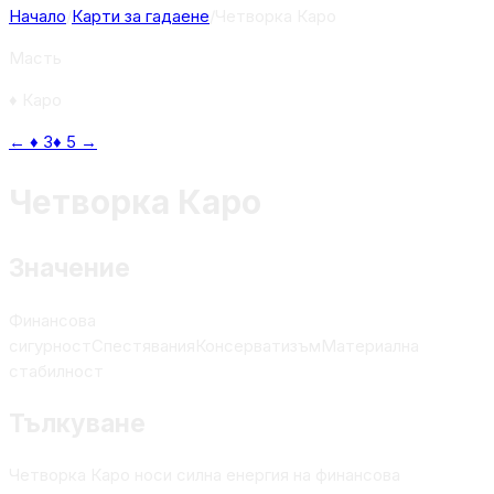
Начало
/
Карти за гадаене
/
Четворка Каро
Масть
♦
Каро
←
♦
3
♦
5
→
Четворка Каро
Значение
Финансова
сигурност
Спестявания
Консерватизъм
Материална
стабилност
Тълкуване
Четворка Каро носи силна енергия на финансова