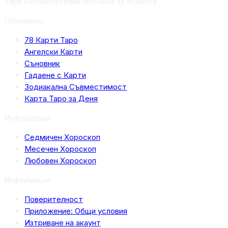
Таро и изчерпателни познания за зодиите.
Популярно
78 Карти Таро
Ангелски Карти
Съновник
Гадаене с Карти
Зодиакална Съвместимост
Карта Таро за Деня
Информация
Седмичен Хороскоп
Месечен Хороскоп
Любовен Хороскоп
Информация
Поверителност
Приложение: Общи условия
Изтриване на акаунт