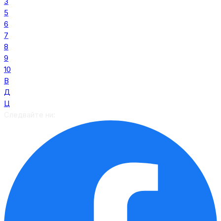
3
5
6
7
8
9
10
В
Д
Ц
Следвайте ни: