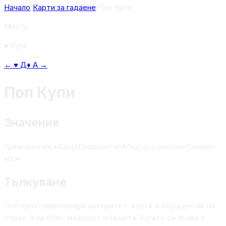
Начало
/
Карти за гадаене
/
Поп Купи
Масть
♥
Купи
←
♥
Д
♦
А
→
Поп Купи
Значение
Грижовен мъж
Баща
Покровител
Мъдър съветник
Семеен
мъж
Тълкуване
Поп Купа символизира авторитет, който е изграден не на
страх, а на обич, мъдрост и защита. Когато се появи в