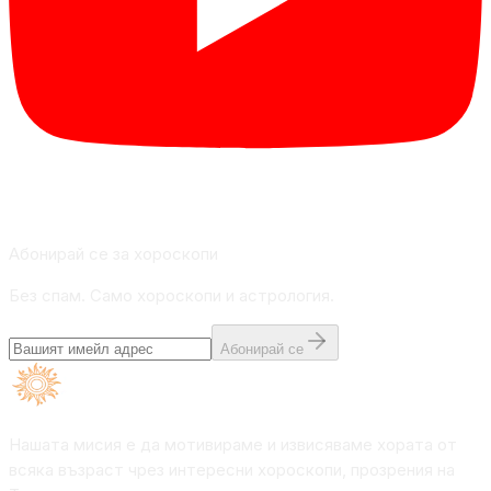
Абонирай се за хороскопи
Без спам. Само хороскопи и астрология.
Абонирай се
Нашата мисия е да мотивираме и извисяваме хората от
всяка възраст чрез интересни хороскопи, прозрения на