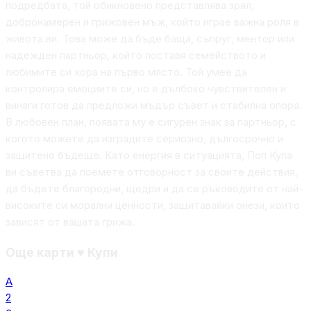
подредбата, той обикновено представлява зрял,
добронамерен и грижовен мъж, който играе важна роля в
живота ви. Това може да бъде баща, съпруг, ментор или
надежден партньор, който поставя семейството и
любимите си хора на първо място. Той умее да
контролира емоциите си, но е дълбоко чувствителен и
винаги готов да предложи мъдър съвет и стабилна опора.
В любовен план, появата му е сигурен знак за партньор, с
когото можете да изградите сериозно, дългосрочно и
защитено бъдеще. Като енергия в ситуацията, Поп Купа
ви съветва да поемете отговорност за своите действия,
да бъдете благородни, щедри и да се ръководите от най-
високите си морални ценности, защитавайки онези, които
зависят от вашата грижа.
Още карти
♥
Купи
А
2