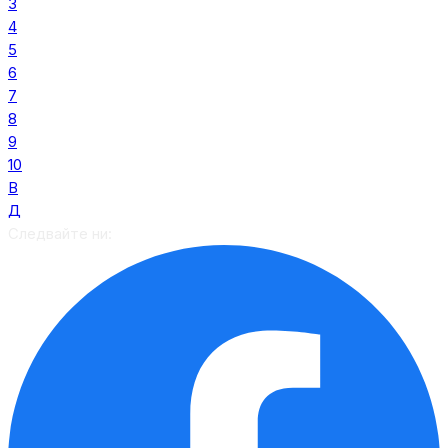
3
4
5
6
7
8
9
10
В
Д
Следвайте ни: