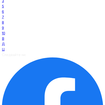
3
5
6
7
8
9
10
В
Д
Ц
Следвайте ни: