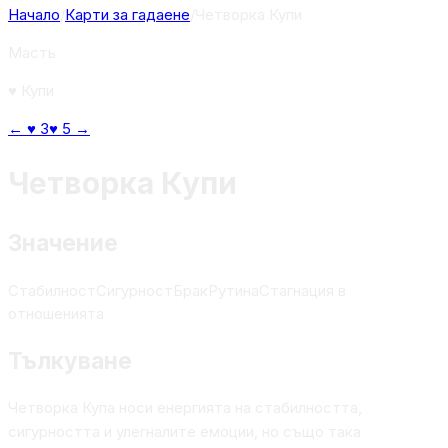
Начало
/
Карти за гадаене
/
Четворка Купи
Масть
♥
Купи
←
♥
3
♥
5
→
Четворка Купи
Значение
Стабилност
Сигурност
Брак
Рутина
Стагнация в
отношенията
Тълкуване
Четворка Купа носи енергията на стабилността,
сигурността и улегналите емоции, но също така