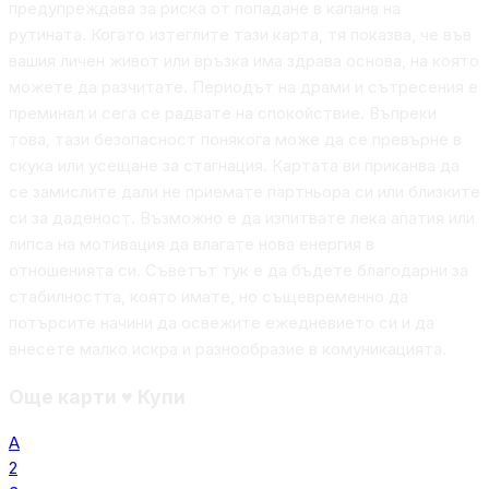
предупреждава за риска от попадане в капана на
рутината. Когато изтеглите тази карта, тя показва, че във
вашия личен живот или връзка има здрава основа, на която
можете да разчитате. Периодът на драми и сътресения е
преминал и сега се радвате на спокойствие. Въпреки
това, тази безопасност понякога може да се превърне в
скука или усещане за стагнация. Картата ви приканва да
се замислите дали не приемате партньора си или близките
си за даденост. Възможно е да изпитвате лека апатия или
липса на мотивация да влагате нова енергия в
отношенията си. Съветът тук е да бъдете благодарни за
стабилността, която имате, но същевременно да
потърсите начини да освежите ежедневието си и да
внесете малко искра и разнообразие в комуникацията.
Още карти
♥
Купи
А
2