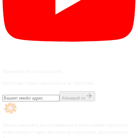
Абонирай се за хороскопи
Без спам. Само хороскопи и астрология.
Абонирай се
Нашата мисия е да мотивираме и извисяваме хората от
всяка възраст чрез интересни хороскопи, прозрения на