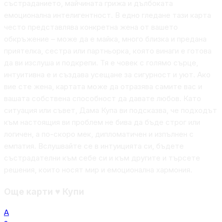
състраданието, майчината грижа и дълбоката
емоционална интелигентност. В едно гледане тази карта
често представлява конкретна жена от вашето
обкръжение – може да е майка, много близка и предана
приятелка, сестра или партньорка, която винаги е готова
да ви изслуша и подкрепи. Тя е човек с голямо сърце,
интуитивна е и създава усещане за сигурност и уют. Ако
вие сте жена, картата може да отразява самите вас и
вашата собствена способност да давате любов. Като
ситуация или съвет, Дама Купа ви подсказва, че подходът
към настоящия ви проблем не бива да бъде строг или
логичен, а по-скоро мек, дипломатичен и изпълнен с
емпатия. Вслушвайте се в интуицията си, бъдете
състрадателни към себе си и към другите и търсете
решения, които носят мир и емоционална хармония.
Още карти
♥
Купи
А