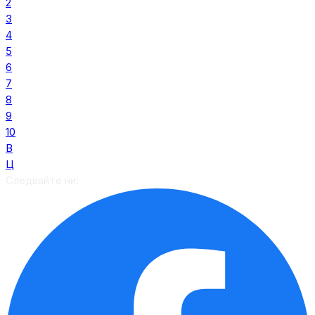
2
3
4
5
6
7
8
9
10
В
Ц
Следвайте ни: