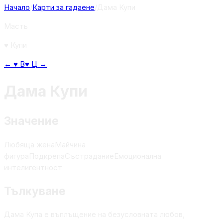
Начало
/
Карти за гадаене
/
Дама Купи
Масть
♥
Купи
←
♥
В
♥
Ц
→
Дама Купи
Значение
Любяща жена
Майчина
фигура
Подкрепа
Състрадание
Емоционална
интелигентност
Тълкуване
Дама Купа е въплъщение на безусловната любов,