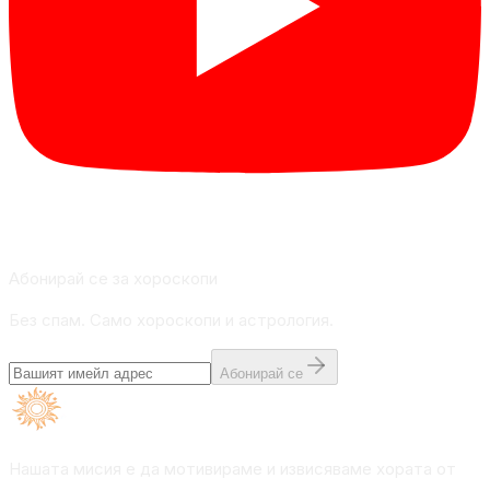
Абонирай се за хороскопи
Без спам. Само хороскопи и астрология.
Абонирай се
Нашата мисия е да мотивираме и извисяваме хората от